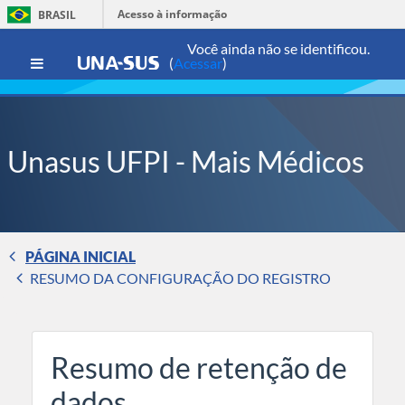
Ir para o conteúdo principal
Acesso à informação
BRASIL
Você ainda não se identificou.
(
Acessar
)
Painel lateral
Unasus UFPI - Mais Médicos
PÁGINA INICIAL
RESUMO DA CONFIGURAÇÃO DO REGISTRO
Resumo de retenção de
dados